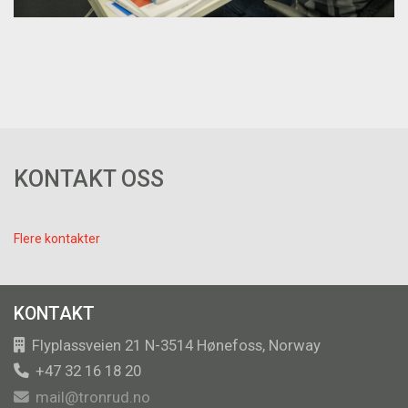
KONTAKT OSS
Flere kontakter
KONTAKT
Flyplassveien 21 N-3514 Hønefoss, Norway
+47 32 16 18 20
mail@tronrud.no