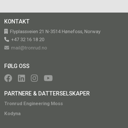
KONTAKT
Flyplassveien 21 N-3514 Hønefoss, Norway
+47 32 16 18 20
mail@tronrud.no
FØLG OSS
PARTNERE & DATTERSELSKAPER
Tronrud Engineering Moss
Kodyna