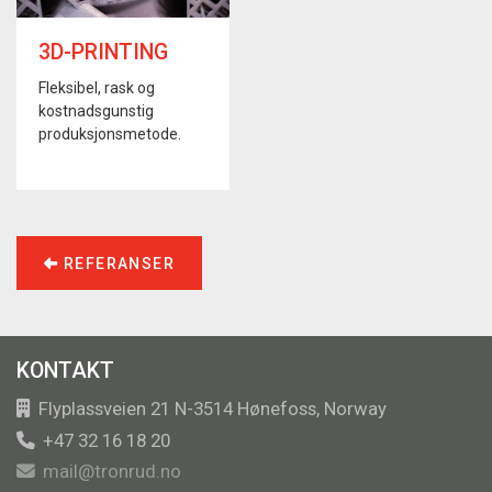
3D-PRINTING
Fleksibel, rask og
kostnadsgunstig
produksjonsmetode.
REFERANSER
KONTAKT
Flyplassveien 21 N-3514 Hønefoss, Norway
+47 32 16 18 20
mail@tronrud.no