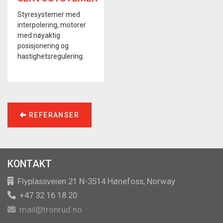
Styresystemer med
interpolering, motorer
med nøyaktig
posisjonering og
hastighetsregulering.
REFERANSER
KONTAKT
Flyplassveien 21 N-3514 Hønefoss, Norway
+47 32 16 18 20
mail@tronrud.no